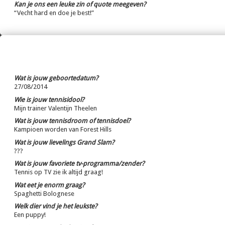
Kan je ons een leuke zin of quote meegeven?
“Vecht hard en doe je best!”
Wat is jouw geboortedatum?
27/08/2014
Wie is jouw tennisidool?
Mijn trainer Valentijn Theelen
Wat is jouw tennisdroom of tennisdoel?
Kampioen worden van Forest Hills
Wat is jouw lievelings Grand Slam?
???
Wat is jouw favoriete tv-programma/zender?
Tennis op TV zie ik altijd graag!
Wat eet je enorm graag?
Spaghetti Bolognese
Welk dier vind je het leukste?
Een puppy!