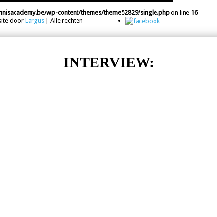
tennisacademy.be/wp-content/themes/theme52829/single.php
on line
16
site door
Largus
| Alle rechten
INTERVIEW: