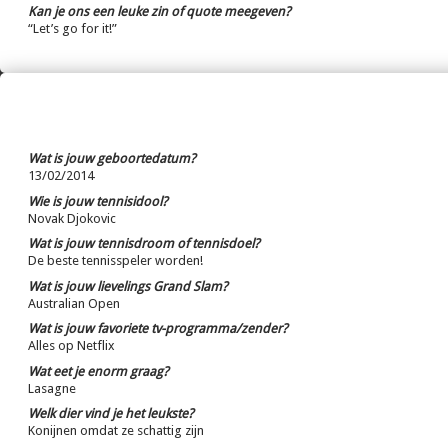
Kan je ons een leuke zin of quote meegeven?
“Let’s go for it!”
Wat is jouw geboortedatum?
13/02/2014
Wie is jouw tennisidool?
Novak Djokovic
Wat is jouw tennisdroom of tennisdoel?
De beste tennisspeler worden!
Wat is jouw lievelings Grand Slam?
Australian Open
Wat is jouw favoriete tv-programma/zender?
Alles op Netflix
Wat eet je enorm graag?
Lasagne
Welk dier vind je het leukste?
Konijnen omdat ze schattig zijn