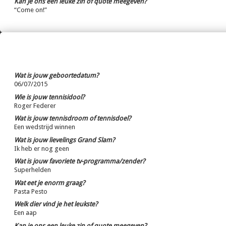
Kan je ons een leuke zin of quote meegeven?
“Come on!”
Wat is jouw geboortedatum?
06/07/2015
Wie is jouw tennisidool?
Roger Federer
Wat is jouw tennisdroom of tennisdoel?
Een wedstrijd winnen
Wat is jouw lievelings Grand Slam?
Ik heb er nog geen
Wat is jouw favoriete tv-programma/zender?
Superhelden
Wat eet je enorm graag?
Pasta Pesto
Welk dier vind je het leukste?
Een aap
Kan je ons een leuke zin of quote meegeven?