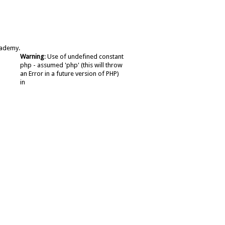
cademy.
Warning
: Use of undefined constant
php - assumed 'php' (this will throw
an Error in a future version of PHP)
in