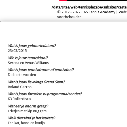
/data/sites/web/tennisplazabe/subsites/cas
© 2017 - 2022 CAS Tennis Academy | Web
voorbehouden
Wat is jouw geboortedatum?
23/03/2015
Wie is jouw tennisidool?
Serena en Venus Williams
Wat is jouw tennisdroom of tennisdoel?
De beste worden
Wat is jouw lievelings Grand Slam?
Roland Garros
Wat is jouw favoriete tv-programma/zender?
K3 Rollerdisco
Wat eet je enorm graag?
Frietjes met kip nuggets
Welk dier vind je het leukste?
Een kat, hond en konijn