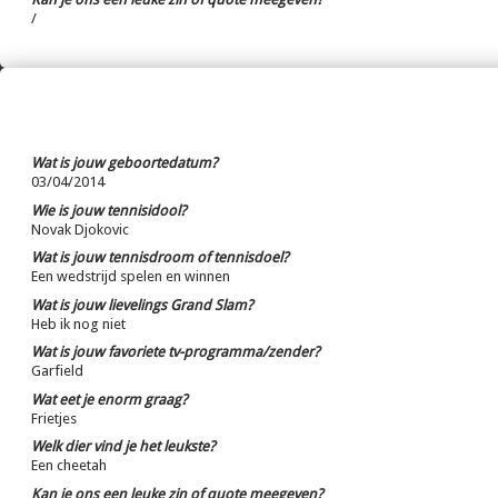
/
Wat is jouw geboortedatum?
03/04/2014
Wie is jouw tennisidool?
Novak Djokovic
Wat is jouw tennisdroom of tennisdoel?
Een wedstrijd spelen en winnen
Wat is jouw lievelings Grand Slam?
Heb ik nog niet
Wat is jouw favoriete tv-programma/zender?
Garfield
Wat eet je enorm graag?
Frietjes
Welk dier vind je het leukste?
Een cheetah
Kan je ons een leuke zin of quote meegeven?