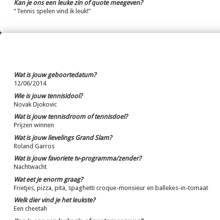
Kan je ons een leuke zin of quote meegeven?
“Tennis spelen vind ik leuk!”
Wat is jouw geboortedatum?
12/06/2014
Wie is jouw tennisidool?
Novak Djokovic
Wat is jouw tennisdroom of tennisdoel?
Prijzen winnen
Wat is jouw lievelings Grand Slam?
Roland Garros
Wat is jouw favoriete tv-programma/zender?
Nachtwacht
Wat eet je enorm graag?
Frietjes, pizza, pita, spaghetti croque-monsieur en ballekes-in-tomaat
Welk dier vind je het leukste?
Een cheetah