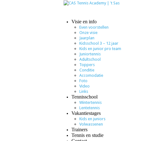
Visie en info
Even voorstellen
Onze visie
Jaarplan
Kidsschool 3 – 12 jaar
Kids en junior pro team
Juniortennis
Adultschool
Toppers
Conditie
Accomodatie
Foto
Video
Links
Tennisschool
Wintertennis
Lentetennis
Vakantiestages
Kids en juniors
Volwassenen
Trainers
Tennis en studie
Contact